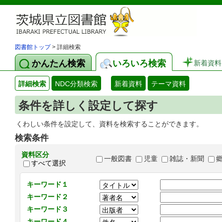
図書館トップ
> 詳細検索
かんたん検索
いろいろ検索
新着資料
詳細検索
NDC分類検索
新着資料
テーマ資料
条件を詳しく設定して探す
くわしい条件を設定して、資料を検索することができます。
検索条件
資料区分
一般図書
児童
雑誌・新聞
すべて選択
キーワード１
キーワード２
キーワード３
キーワード４