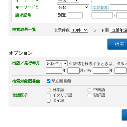
キーワード５
/
請求記号
別置
検索結果一覧
表示件数
ソート順
オプション
出版／発行年月
※雑誌を検索するときは、出版
年
月から
年
県立図書館
検索対象図書館
日本語
中国語
イタリア語
朝鮮語
言語区分
タイ語