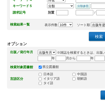
キーワード５
/
請求記号
別置
検索結果一覧
表示件数
ソート順
オプション
出版／発行年月
※雑誌を検索するときは、出版
年
月から
年
県立図書館
検索対象図書館
日本語
中国語
イタリア語
朝鮮語
言語区分
タイ語