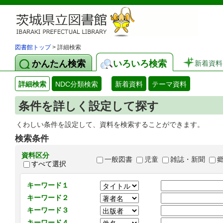
図書館トップ
> 詳細検索
かんたん検索
いろいろ検索
新着資料
詳細検索
NDC分類検索
新着資料
テーマ資料
条件を詳しく設定して探す
くわしい条件を設定して、資料を検索することができます。
検索条件
資料区分
一般図書
児童
雑誌・新聞
すべて選択
キーワード１
キーワード２
キーワード３
キーワード４