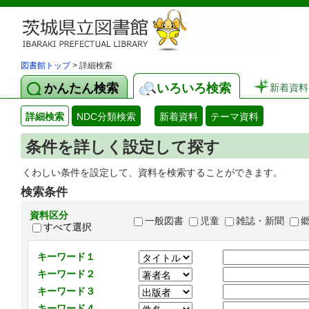
図書館トップ
> 詳細検索
かんたん検索
いろいろ検索
新着資料
詳細検索
NDC分類検索
新着資料
テーマ資料
条件を詳しく設定して探す
くわしい条件を設定して、資料を検索することができます。
検索条件
資料区分
一般図書
児童
雑誌・新聞
すべて選択
キーワード１
キーワード２
キーワード３
キーワード４