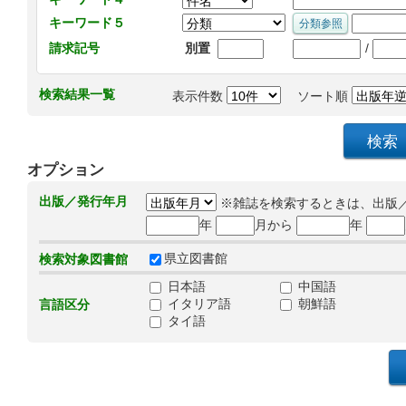
キーワード５
/
請求記号
別置
検索結果一覧
表示件数
ソート順
オプション
出版／発行年月
※雑誌を検索するときは、出版
年
月から
年
県立図書館
検索対象図書館
日本語
中国語
イタリア語
朝鮮語
言語区分
タイ語