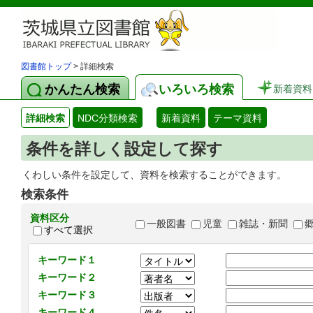
図書館トップ
> 詳細検索
かんたん検索
いろいろ検索
新着資料
詳細検索
NDC分類検索
新着資料
テーマ資料
条件を詳しく設定して探す
くわしい条件を設定して、資料を検索することができます。
検索条件
資料区分
一般図書
児童
雑誌・新聞
すべて選択
キーワード１
キーワード２
キーワード３
キーワード４