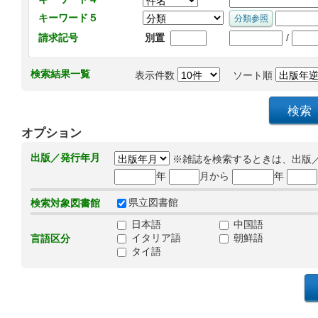
キーワード５
/
請求記号
別置
検索結果一覧
表示件数
ソート順
オプション
出版／発行年月
※雑誌を検索するときは、出版
年
月から
年
県立図書館
検索対象図書館
日本語
中国語
イタリア語
朝鮮語
言語区分
タイ語