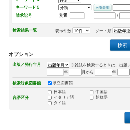
キーワード５
/
請求記号
別置
検索結果一覧
表示件数
ソート順
オプション
出版／発行年月
※雑誌を検索するときは、出版
年
月から
年
県立図書館
検索対象図書館
日本語
中国語
イタリア語
朝鮮語
言語区分
タイ語