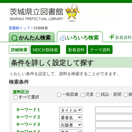
図書館トップ
> 詳細検索
かんたん検索
いろいろ検索
新着資料
詳細検索
NDC分類検索
新着資料
テーマ資料
条件を詳しく設定して探す
くわしい条件を設定して、資料を検索することができます。
検索条件
資料区分
一般図書
児童
雑誌・新聞
すべて選択
キーワード１
キーワード２
キーワード３
キーワード４