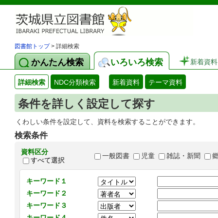
図書館トップ
> 詳細検索
かんたん検索
いろいろ検索
新着資料
詳細検索
NDC分類検索
新着資料
テーマ資料
条件を詳しく設定して探す
くわしい条件を設定して、資料を検索することができます。
検索条件
資料区分
一般図書
児童
雑誌・新聞
すべて選択
キーワード１
キーワード２
キーワード３
キーワード４