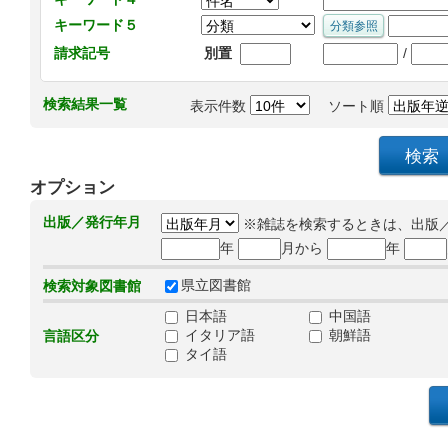
キーワード５
/
請求記号
別置
検索結果一覧
表示件数
ソート順
オプション
出版／発行年月
※雑誌を検索するときは、出版
年
月から
年
県立図書館
検索対象図書館
日本語
中国語
イタリア語
朝鮮語
言語区分
タイ語