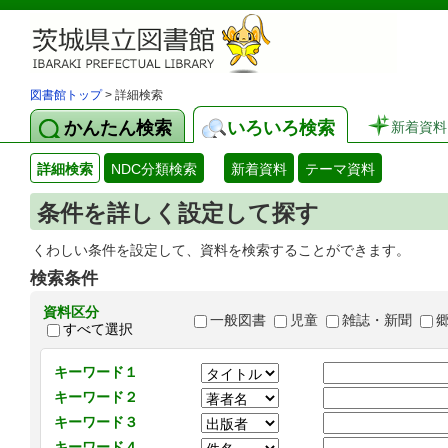
図書館トップ
> 詳細検索
かんたん検索
いろいろ検索
新着資料
詳細検索
NDC分類検索
新着資料
テーマ資料
条件を詳しく設定して探す
くわしい条件を設定して、資料を検索することができます。
検索条件
資料区分
一般図書
児童
雑誌・新聞
すべて選択
キーワード１
キーワード２
キーワード３
キーワード４