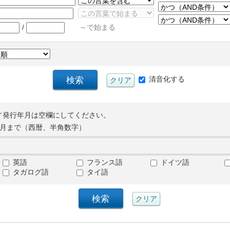
/
～で始まる
清音化する
／発行年月は空欄にしてください。
月まで（西暦、半角数字）
英語
フランス語
ドイツ語
タガログ語
タイ語