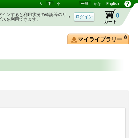
大
中
小
一般
かな
English
0
グインすると利用状況の確認等のサ
ビスを利用できます。
カート
マイライブラリー