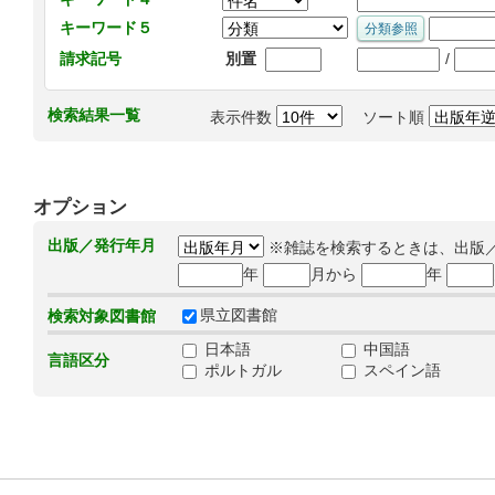
キーワード５
/
請求記号
別置
検索結果一覧
表示件数
ソート順
オプション
出版／発行年月
※雑誌を検索するときは、出版
年
月から
年
県立図書館
検索対象図書館
日本語
中国語
言語区分
ポルトガル
スペイン語