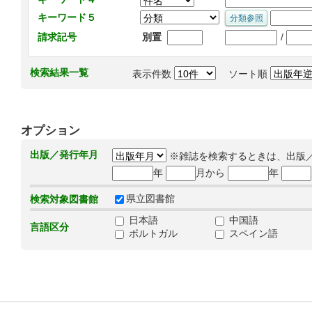
キーワード５
/
請求記号
別置
検索結果一覧
表示件数
ソート順
オプション
出版／発行年月
※雑誌を検索するときは、出版
年
月から
年
県立図書館
検索対象図書館
日本語
中国語
言語区分
ポルトガル
スペイン語