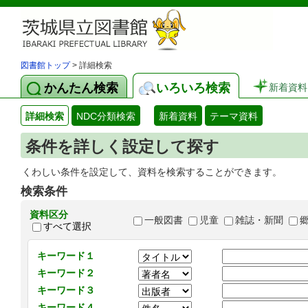
図書館トップ
> 詳細検索
かんたん検索
いろいろ検索
新着資料
詳細検索
NDC分類検索
新着資料
テーマ資料
条件を詳しく設定して探す
くわしい条件を設定して、資料を検索することができます。
検索条件
資料区分
一般図書
児童
雑誌・新聞
すべて選択
キーワード１
キーワード２
キーワード３
キーワード４