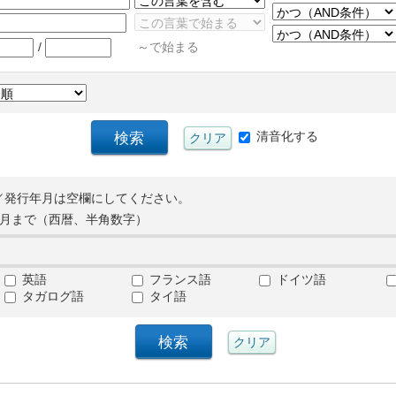
/
～で始まる
清音化する
／発行年月は空欄にしてください。
月まで（西暦、半角数字）
英語
フランス語
ドイツ語
タガログ語
タイ語