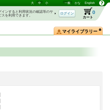
大
中
小
一般
かな
English
0
グインすると利用状況の確認等のサ
ビスを利用できます。
カート
マイライブラリー