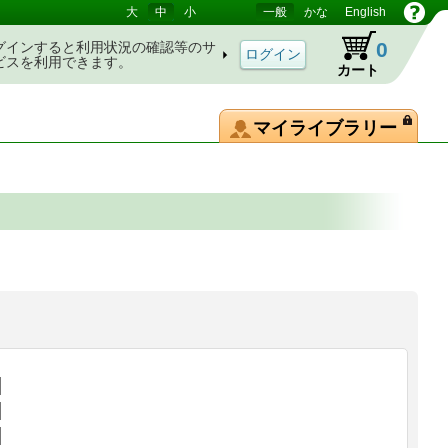
大
中
小
一般
かな
English
0
グインすると利用状況の確認等のサ
ビスを利用できます。
カート
マイライブラリー