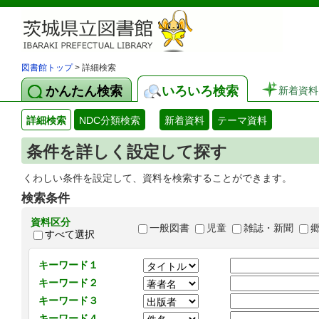
図書館トップ
> 詳細検索
かんたん検索
いろいろ検索
新着資料
詳細検索
NDC分類検索
新着資料
テーマ資料
条件を詳しく設定して探す
くわしい条件を設定して、資料を検索することができます。
検索条件
資料区分
一般図書
児童
雑誌・新聞
すべて選択
キーワード１
キーワード２
キーワード３
キーワード４