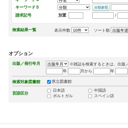
キーワード５
/
請求記号
別置
検索結果一覧
表示件数
ソート順
オプション
出版／発行年月
※雑誌を検索するときは、出版
年
月から
年
県立図書館
検索対象図書館
日本語
中国語
言語区分
ポルトガル
スペイン語