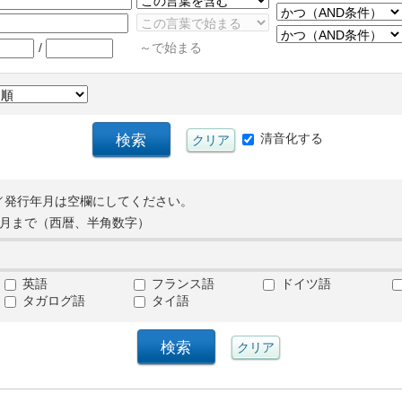
/
～で始まる
清音化する
／発行年月は空欄にしてください。
月まで（西暦、半角数字）
英語
フランス語
ドイツ語
タガログ語
タイ語