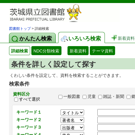
図書館トップ
> 詳細検索
かんたん検索
いろいろ検索
新着資料
詳細検索
NDC分類検索
新着資料
テーマ資料
条件を詳しく設定して探す
くわしい条件を設定して、資料を検索することができます。
検索条件
資料区分
一般図書
児童
雑誌・新聞
すべて選択
キーワード１
キーワード２
キーワード３
キーワード４