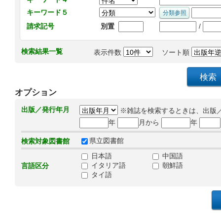
キーワード５
/
請求記号
別置
検索結果一覧
表示件数
ソート順
オプション
出版／発行年月
※雑誌を検索するときは、出版
年
月から
年
県立図書館
検索対象図書館
日本語
中国語
イタリア語
朝鮮語
言語区分
タイ語