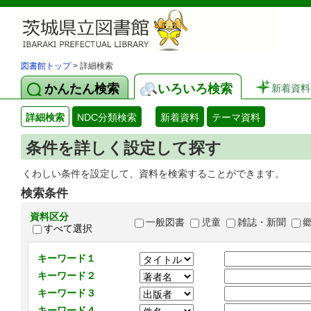
図書館トップ
> 詳細検索
かんたん検索
いろいろ検索
新着資料
詳細検索
NDC分類検索
新着資料
テーマ資料
条件を詳しく設定して探す
くわしい条件を設定して、資料を検索することができます。
検索条件
資料区分
一般図書
児童
雑誌・新聞
すべて選択
キーワード１
キーワード２
キーワード３
キーワード４