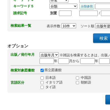
キーワード５
/
請求記号
別置
検索結果一覧
表示件数
ソート順
オプション
出版／発行年月
※雑誌を検索するときは、出版
年
月から
年
県立図書館
検索対象図書館
日本語
中国語
イタリア語
朝鮮語
言語区分
タイ語