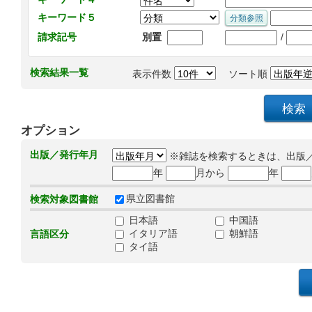
キーワード５
/
請求記号
別置
検索結果一覧
表示件数
ソート順
オプション
出版／発行年月
※雑誌を検索するときは、出版
年
月から
年
県立図書館
検索対象図書館
日本語
中国語
イタリア語
朝鮮語
言語区分
タイ語