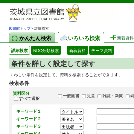
図書館トップ
> 詳細検索
かんたん検索
いろいろ検索
新着資料
詳細検索
NDC分類検索
新着資料
テーマ資料
条件を詳しく設定して探す
くわしい条件を設定して、資料を検索することができます。
検索条件
資料区分
一般図書
児童
雑誌・新聞
すべて選択
キーワード１
キーワード２
キーワード３
キーワード４