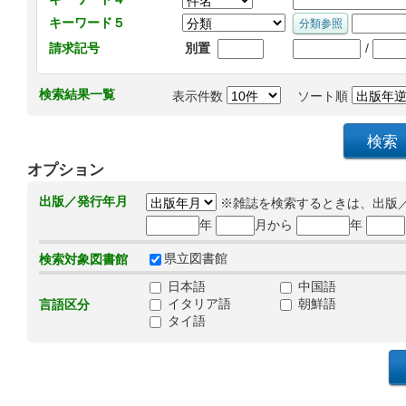
キーワード５
/
請求記号
別置
検索結果一覧
表示件数
ソート順
オプション
出版／発行年月
※雑誌を検索するときは、出版
年
月から
年
県立図書館
検索対象図書館
日本語
中国語
イタリア語
朝鮮語
言語区分
タイ語