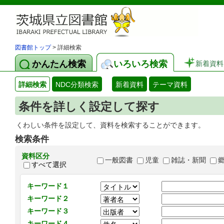
図書館トップ
> 詳細検索
かんたん検索
いろいろ検索
新着資料
詳細検索
NDC分類検索
新着資料
テーマ資料
条件を詳しく設定して探す
くわしい条件を設定して、資料を検索することができます。
検索条件
資料区分
一般図書
児童
雑誌・新聞
すべて選択
キーワード１
キーワード２
キーワード３
キーワード４