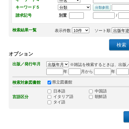
キーワード５
/
請求記号
別置
検索結果一覧
表示件数
ソート順
オプション
出版／発行年月
※雑誌を検索するときは、出版
年
月から
年
県立図書館
検索対象図書館
日本語
中国語
イタリア語
朝鮮語
言語区分
タイ語