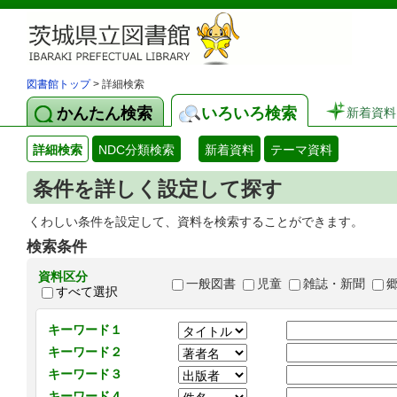
図書館トップ
> 詳細検索
かんたん検索
いろいろ検索
新着資料
詳細検索
NDC分類検索
新着資料
テーマ資料
条件を詳しく設定して探す
くわしい条件を設定して、資料を検索することができます。
検索条件
資料区分
一般図書
児童
雑誌・新聞
すべて選択
キーワード１
キーワード２
キーワード３
キーワード４