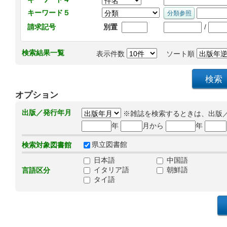
キーワード５
/
請求記号
別置
検索結果一覧
表示件数
ソート順
オプション
出版／発行年月
※雑誌を検索するときは、出版
年
月から
年
県立図書館
検索対象図書館
日本語
中国語
イタリア語
朝鮮語
言語区分
タイ語