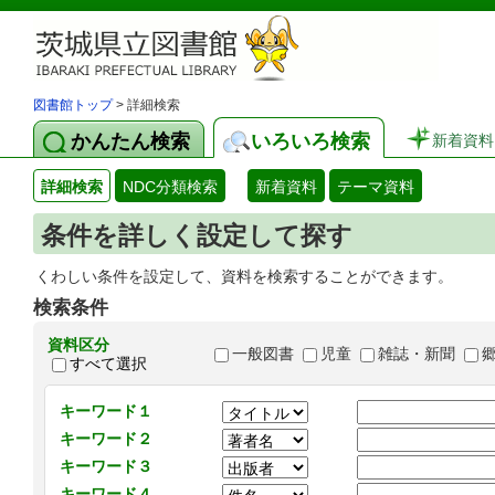
図書館トップ
> 詳細検索
かんたん検索
いろいろ検索
新着資料
詳細検索
NDC分類検索
新着資料
テーマ資料
条件を詳しく設定して探す
くわしい条件を設定して、資料を検索することができます。
検索条件
資料区分
一般図書
児童
雑誌・新聞
すべて選択
キーワード１
キーワード２
キーワード３
キーワード４