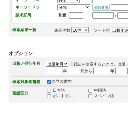
キーワード５
/
請求記号
別置
検索結果一覧
表示件数
ソート順
オプション
出版／発行年月
※雑誌を検索するときは、出版
年
月から
年
県立図書館
検索対象図書館
日本語
中国語
言語区分
ポルトガル
スペイン語