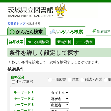
図書館トップ
> 詳細検索
かんたん検索
いろいろ検索
新着資料
詳細検索
NDC分類検索
新着資料
テーマ資料
条件を詳しく設定して探す
くわしい条件を設定して、資料を検索することができます。
検索条件
資料区分
一般図書
児童
雑誌・新聞
すべて選択
キーワード１
キーワード２
キーワード３
キーワード４