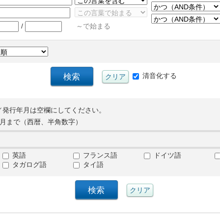
/
～で始まる
清音化する
／発行年月は空欄にしてください。
月まで（西暦、半角数字）
英語
フランス語
ドイツ語
タガログ語
タイ語