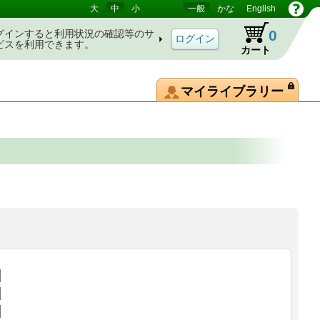
大
中
小
一般
かな
English
0
グインすると利用状況の確認等のサ
ビスを利用できます。
カート
マイライブラリー