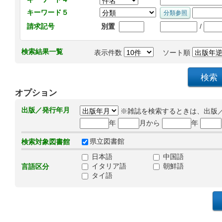
キーワード５
/
請求記号
別置
検索結果一覧
表示件数
ソート順
オプション
出版／発行年月
※雑誌を検索するときは、出版
年
月から
年
県立図書館
検索対象図書館
日本語
中国語
イタリア語
朝鮮語
言語区分
タイ語