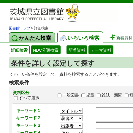
図書館トップ
> 詳細検索
かんたん検索
いろいろ検索
新着資料
詳細検索
NDC分類検索
新着資料
テーマ資料
条件を詳しく設定して探す
くわしい条件を設定して、資料を検索することができます。
検索条件
資料区分
一般図書
児童
雑誌・新聞
すべて選択
キーワード１
キーワード２
キーワード３
キーワード４