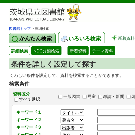
図書館トップ
> 詳細検索
かんたん検索
いろいろ検索
新着資料
詳細検索
NDC分類検索
新着資料
テーマ資料
条件を詳しく設定して探す
くわしい条件を設定して、資料を検索することができます。
検索条件
資料区分
一般図書
児童
雑誌・新聞
すべて選択
キーワード１
キーワード２
キーワード３
キーワード４