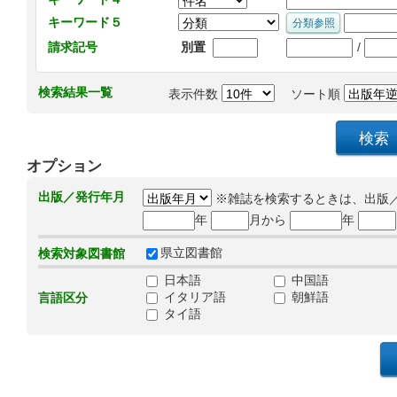
キーワード５
/
請求記号
別置
検索結果一覧
表示件数
ソート順
オプション
出版／発行年月
※雑誌を検索するときは、出版
年
月から
年
県立図書館
検索対象図書館
日本語
中国語
イタリア語
朝鮮語
言語区分
タイ語