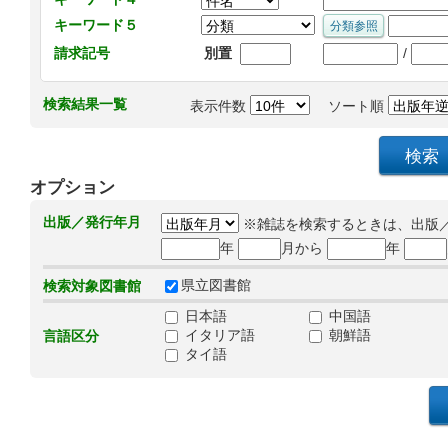
キーワード５
/
請求記号
別置
検索結果一覧
表示件数
ソート順
オプション
出版／発行年月
※雑誌を検索するときは、出版
年
月から
年
県立図書館
検索対象図書館
日本語
中国語
イタリア語
朝鮮語
言語区分
タイ語