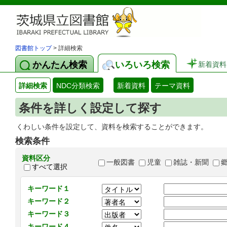
図書館トップ
> 詳細検索
かんたん検索
いろいろ検索
新着資料
詳細検索
NDC分類検索
新着資料
テーマ資料
条件を詳しく設定して探す
くわしい条件を設定して、資料を検索することができます。
検索条件
資料区分
一般図書
児童
雑誌・新聞
すべて選択
キーワード１
キーワード２
キーワード３
キーワード４