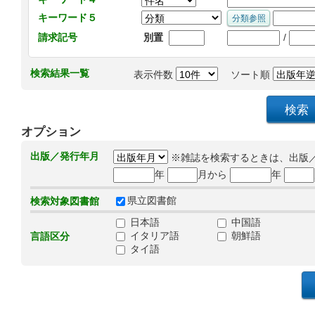
キーワード５
/
請求記号
別置
検索結果一覧
表示件数
ソート順
オプション
出版／発行年月
※雑誌を検索するときは、出版
年
月から
年
県立図書館
検索対象図書館
日本語
中国語
イタリア語
朝鮮語
言語区分
タイ語