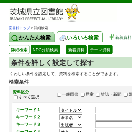
図書館トップ
> 詳細検索
かんたん検索
いろいろ検索
新着資料
詳細検索
NDC分類検索
新着資料
テーマ資料
条件を詳しく設定して探す
くわしい条件を設定して、資料を検索することができます。
検索条件
資料区分
一般図書
児童
雑誌・新聞
すべて選択
キーワード１
キーワード２
キーワード３
キーワード４