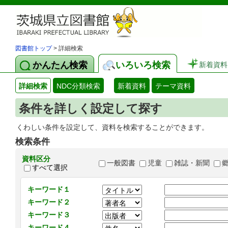
図書館トップ
> 詳細検索
かんたん検索
いろいろ検索
新着資料
詳細検索
NDC分類検索
新着資料
テーマ資料
条件を詳しく設定して探す
くわしい条件を設定して、資料を検索することができます。
検索条件
資料区分
一般図書
児童
雑誌・新聞
すべて選択
キーワード１
キーワード２
キーワード３
キーワード４