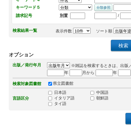
キーワード５
/
請求記号
別置
検索結果一覧
表示件数
ソート順
オプション
出版／発行年月
※雑誌を検索するときは、出版
年
月から
年
県立図書館
検索対象図書館
日本語
中国語
イタリア語
朝鮮語
言語区分
タイ語