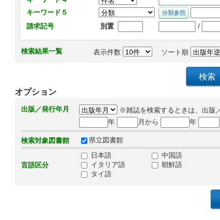
キーワード５
/
請求記号
別置
検索結果一覧
表示件数
ソート順
オプション
出版／発行年月
※雑誌を検索するときは、出版
年
月から
年
県立図書館
検索対象図書館
日本語
中国語
イタリア語
朝鮮語
言語区分
タイ語