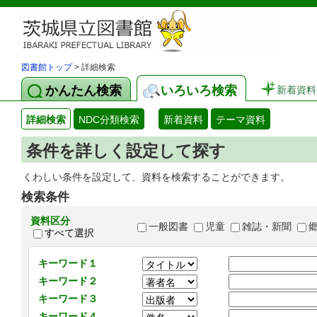
図書館トップ
> 詳細検索
かんたん検索
いろいろ検索
新着資料
詳細検索
NDC分類検索
新着資料
テーマ資料
条件を詳しく設定して探す
くわしい条件を設定して、資料を検索することができます。
検索条件
資料区分
一般図書
児童
雑誌・新聞
すべて選択
キーワード１
キーワード２
キーワード３
キーワード４