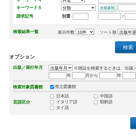
キーワード５
/
請求記号
別置
検索結果一覧
表示件数
ソート順
オプション
出版／発行年月
※雑誌を検索するときは、出版
年
月から
年
県立図書館
検索対象図書館
日本語
中国語
イタリア語
朝鮮語
言語区分
タイ語