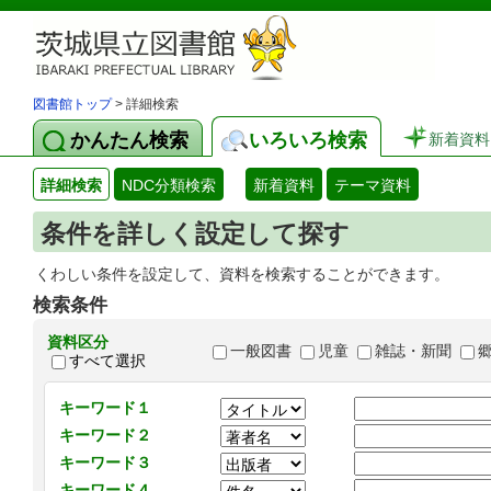
図書館トップ
> 詳細検索
かんたん検索
いろいろ検索
新着資料
詳細検索
NDC分類検索
新着資料
テーマ資料
条件を詳しく設定して探す
くわしい条件を設定して、資料を検索することができます。
検索条件
資料区分
一般図書
児童
雑誌・新聞
すべて選択
キーワード１
キーワード２
キーワード３
キーワード４