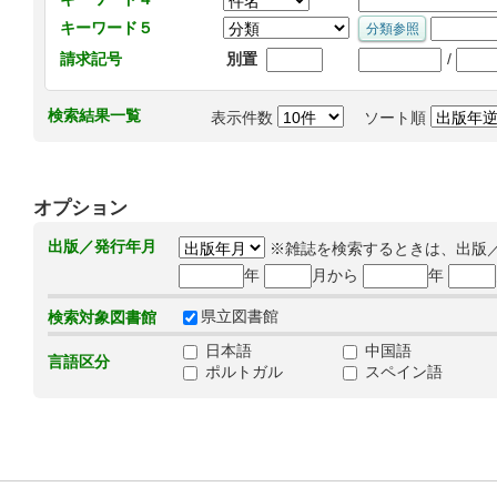
キーワード５
/
請求記号
別置
検索結果一覧
表示件数
ソート順
オプション
出版／発行年月
※雑誌を検索するときは、出版
年
月から
年
県立図書館
検索対象図書館
日本語
中国語
言語区分
ポルトガル
スペイン語