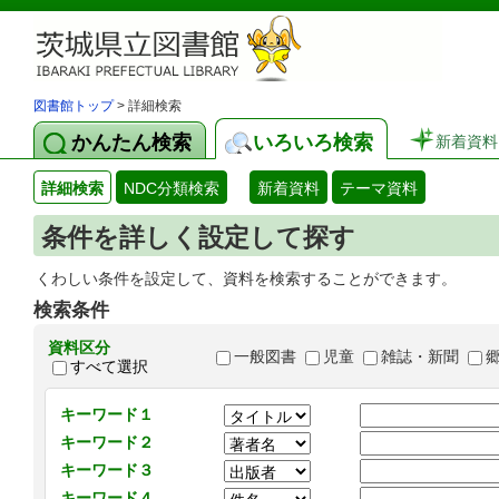
図書館トップ
> 詳細検索
かんたん検索
いろいろ検索
新着資料
詳細検索
NDC分類検索
新着資料
テーマ資料
条件を詳しく設定して探す
くわしい条件を設定して、資料を検索することができます。
検索条件
資料区分
一般図書
児童
雑誌・新聞
すべて選択
キーワード１
キーワード２
キーワード３
キーワード４