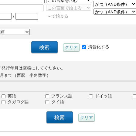
/
～で始まる
清音化する
／発行年月は空欄にしてください。
月まで（西暦、半角数字）
英語
フランス語
ドイツ語
タガログ語
タイ語