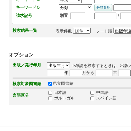
キーワード５
/
請求記号
別置
検索結果一覧
表示件数
ソート順
オプション
出版／発行年月
※雑誌を検索するときは、出版
年
月から
年
県立図書館
検索対象図書館
日本語
中国語
言語区分
ポルトガル
スペイン語