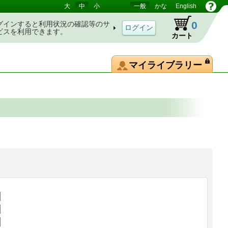
大
中
小
一般
かな
English
0
グインすると利用状況の確認等のサ
ビスを利用できます。
カート
マイライブラリー