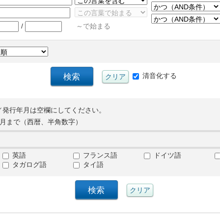
/
～で始まる
清音化する
／発行年月は空欄にしてください。
月まで（西暦、半角数字）
英語
フランス語
ドイツ語
タガログ語
タイ語