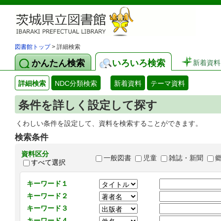
図書館トップ
> 詳細検索
かんたん検索
いろいろ検索
新着資料
詳細検索
NDC分類検索
新着資料
テーマ資料
条件を詳しく設定して探す
くわしい条件を設定して、資料を検索することができます。
検索条件
資料区分
一般図書
児童
雑誌・新聞
すべて選択
キーワード１
キーワード２
キーワード３
キーワード４