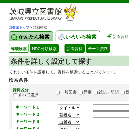
図書館トップ
> 詳細検索
かんたん検索
いろいろ検索
新着資料
詳細検索
NDC分類検索
新着資料
テーマ資料
条件を詳しく設定して探す
くわしい条件を設定して、資料を検索することができます。
検索条件
資料区分
一般図書
児童
雑誌・新聞
すべて選択
キーワード１
キーワード２
キーワード３
キーワード４