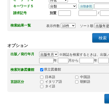
キーワード５
/
請求記号
別置
検索結果一覧
表示件数
ソート順
オプション
出版／発行年月
※雑誌を検索するときは、出版
年
月から
年
県立図書館
検索対象図書館
日本語
中国語
イタリア語
朝鮮語
言語区分
タイ語