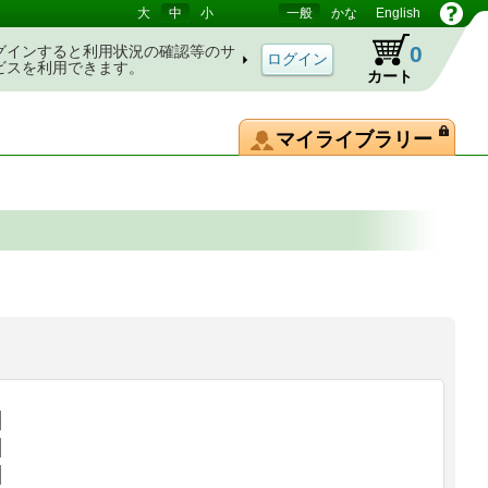
大
中
小
一般
かな
English
0
グインすると利用状況の確認等のサ
ビスを利用できます。
カート
マイライブラリー