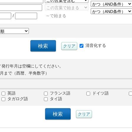
/
～で始まる
清音化する
／発行年月は空欄にしてください。
月まで（西暦、半角数字）
英語
フランス語
ドイツ語
タガログ語
タイ語