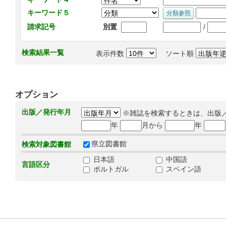
キーワード５
/
請求記号
別置
検索結果一覧
表示件数
ソート順
オプション
出版／発行年月
※雑誌を検索するときは、出版
年
月から
年
県立図書館
検索対象図書館
日本語
中国語
言語区分
ポルトガル
スペイン語