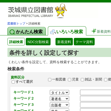
図書館トップ
> 詳細検索
かんたん検索
いろいろ検索
新着資料
詳細検索
NDC分類検索
新着資料
テーマ資料
条件を詳しく設定して探す
くわしい条件を設定して、資料を検索することができます。
検索条件
資料区分
一般図書
児童
雑誌・新聞
すべて選択
キーワード１
キーワード２
キーワード３
キーワード４