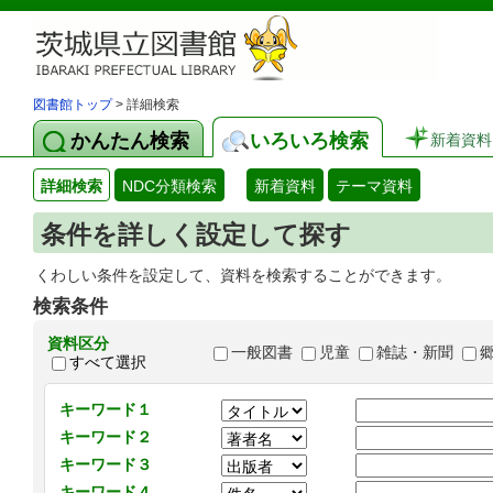
図書館トップ
> 詳細検索
かんたん検索
いろいろ検索
新着資料
詳細検索
NDC分類検索
新着資料
テーマ資料
条件を詳しく設定して探す
くわしい条件を設定して、資料を検索することができます。
検索条件
資料区分
一般図書
児童
雑誌・新聞
すべて選択
キーワード１
キーワード２
キーワード３
キーワード４