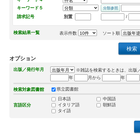
キーワード５
/
請求記号
別置
検索結果一覧
表示件数
ソート順
オプション
出版／発行年月
※雑誌を検索するときは、出版
年
月から
年
県立図書館
検索対象図書館
日本語
中国語
イタリア語
朝鮮語
言語区分
タイ語