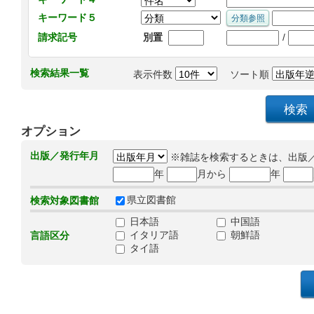
キーワード５
/
請求記号
別置
検索結果一覧
表示件数
ソート順
オプション
出版／発行年月
※雑誌を検索するときは、出版
年
月から
年
県立図書館
検索対象図書館
日本語
中国語
イタリア語
朝鮮語
言語区分
タイ語