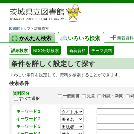
図書館トップ
> 詳細検索
かんたん検索
いろいろ検索
新着資料
詳細検索
NDC分類検索
新着資料
テーマ資料
条件を詳しく設定して探す
くわしい条件を設定して、資料を検索することができます。
検索条件
資料区分
一般図書
児童
雑誌・新聞
すべて選択
キーワード１
キーワード２
キーワード３
キーワード４