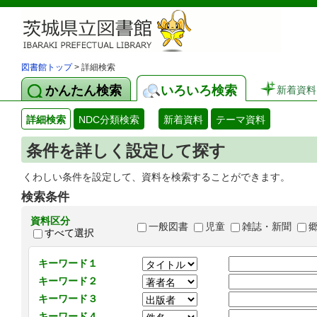
図書館トップ
> 詳細検索
かんたん検索
いろいろ検索
新着資料
詳細検索
NDC分類検索
新着資料
テーマ資料
条件を詳しく設定して探す
くわしい条件を設定して、資料を検索することができます。
検索条件
資料区分
一般図書
児童
雑誌・新聞
すべて選択
キーワード１
キーワード２
キーワード３
キーワード４