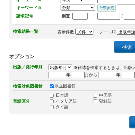
キーワード５
/
請求記号
別置
検索結果一覧
表示件数
ソート順
オプション
出版／発行年月
※雑誌を検索するときは、出版
年
月から
年
県立図書館
検索対象図書館
日本語
中国語
イタリア語
朝鮮語
言語区分
タイ語