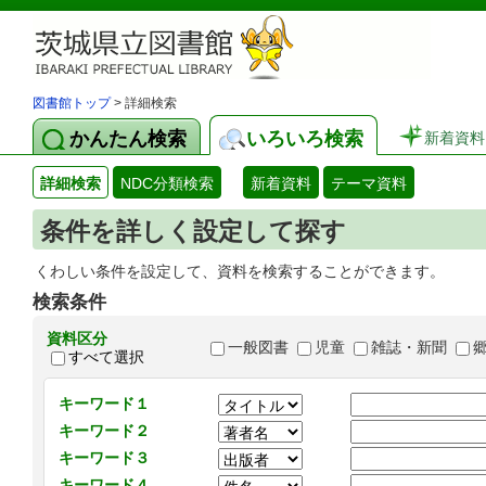
図書館トップ
> 詳細検索
かんたん検索
いろいろ検索
新着資料
詳細検索
NDC分類検索
新着資料
テーマ資料
条件を詳しく設定して探す
くわしい条件を設定して、資料を検索することができます。
検索条件
資料区分
一般図書
児童
雑誌・新聞
すべて選択
キーワード１
キーワード２
キーワード３
キーワード４