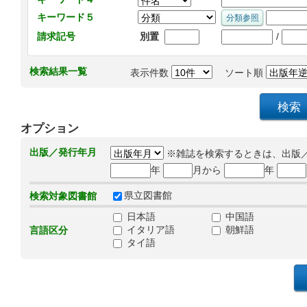
キーワード５
/
請求記号
別置
検索結果一覧
表示件数
ソート順
オプション
出版／発行年月
※雑誌を検索するときは、出版
年
月から
年
県立図書館
検索対象図書館
日本語
中国語
イタリア語
朝鮮語
言語区分
タイ語