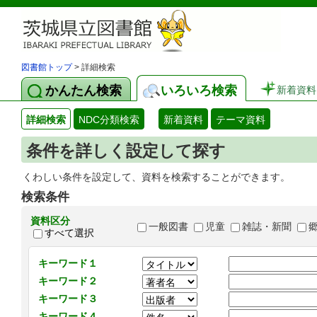
図書館トップ
> 詳細検索
かんたん検索
いろいろ検索
新着資料
詳細検索
NDC分類検索
新着資料
テーマ資料
条件を詳しく設定して探す
くわしい条件を設定して、資料を検索することができます。
検索条件
資料区分
一般図書
児童
雑誌・新聞
すべて選択
キーワード１
キーワード２
キーワード３
キーワード４