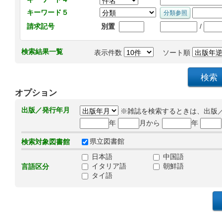
キーワード５
/
請求記号
別置
検索結果一覧
表示件数
ソート順
オプション
出版／発行年月
※雑誌を検索するときは、出版
年
月から
年
県立図書館
検索対象図書館
日本語
中国語
イタリア語
朝鮮語
言語区分
タイ語