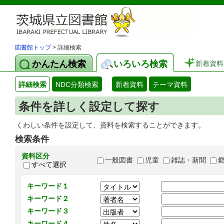
図書館トップ
> 詳細検索
かんたん検索
いろいろ検索
新着資料
詳細検索
NDC分類検索
新着資料
テーマ資料
条件を詳しく設定して探す
くわしい条件を設定して、資料を検索することができます。
検索条件
資料区分
一般図書
児童
雑誌・新聞
すべて選択
キーワード１
キーワード２
キーワード３
キーワード４