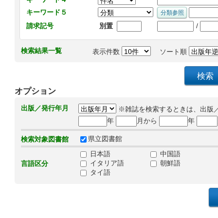
キーワード５
/
請求記号
別置
検索結果一覧
表示件数
ソート順
オプション
出版／発行年月
※雑誌を検索するときは、出版
年
月から
年
県立図書館
検索対象図書館
日本語
中国語
イタリア語
朝鮮語
言語区分
タイ語