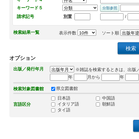
キーワード５
/
請求記号
別置
検索結果一覧
表示件数
ソート順
オプション
出版／発行年月
※雑誌を検索するときは、出版
年
月から
年
県立図書館
検索対象図書館
日本語
中国語
イタリア語
朝鮮語
言語区分
タイ語