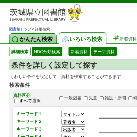
図書館トップ
> 詳細検索
かんたん検索
いろいろ検索
新着資料
詳細検索
NDC分類検索
新着資料
テーマ資料
条件を詳しく設定して探す
くわしい条件を設定して、資料を検索することができます。
検索条件
資料区分
一般図書
児童
雑誌・新聞
すべて選択
キーワード１
キーワード２
キーワード３
キーワード４