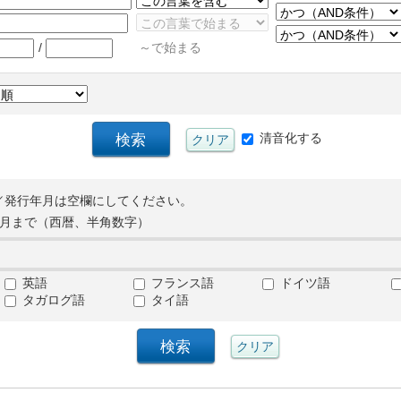
/
～で始まる
清音化する
／発行年月は空欄にしてください。
月まで（西暦、半角数字）
英語
フランス語
ドイツ語
タガログ語
タイ語