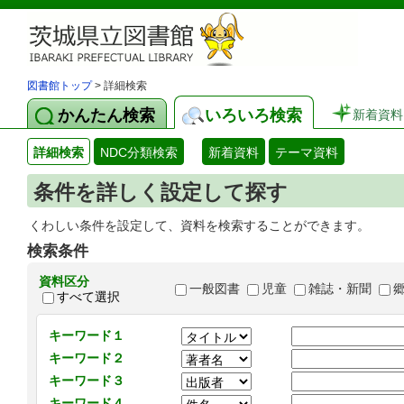
図書館トップ
> 詳細検索
かんたん検索
いろいろ検索
新着資料
詳細検索
NDC分類検索
新着資料
テーマ資料
条件を詳しく設定して探す
くわしい条件を設定して、資料を検索することができます。
検索条件
資料区分
一般図書
児童
雑誌・新聞
すべて選択
キーワード１
キーワード２
キーワード３
キーワード４