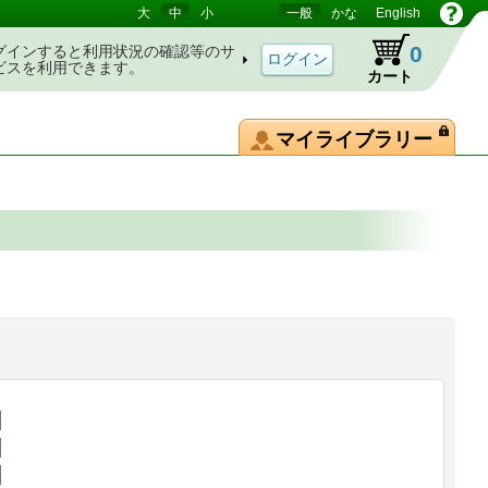
大
中
小
一般
かな
English
0
グインすると利用状況の確認等のサ
ビスを利用できます。
カート
マイライブラリー