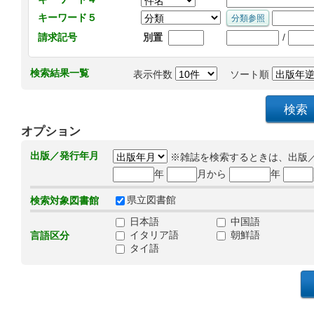
キーワード５
/
請求記号
別置
検索結果一覧
表示件数
ソート順
オプション
出版／発行年月
※雑誌を検索するときは、出版
年
月から
年
県立図書館
検索対象図書館
日本語
中国語
イタリア語
朝鮮語
言語区分
タイ語