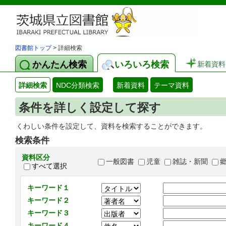
図書館トップ
> 詳細検索
かんたん検索
いろいろ検索
新着資料
詳細検索
NDC分類検索
新着資料
テーマ資料
条件を詳しく設定して探す
くわしい条件を設定して、資料を検索することができます。
検索条件
資料区分
一般図書
児童
雑誌・新聞
すべて選択
キーワード１
キーワード２
キーワード３
キーワード４