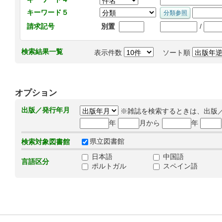
キーワード５
/
請求記号
別置
検索結果一覧
表示件数
ソート順
オプション
出版／発行年月
※雑誌を検索するときは、出版
年
月から
年
県立図書館
検索対象図書館
日本語
中国語
言語区分
ポルトガル
スペイン語