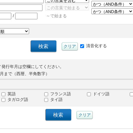
/
～で始まる
清音化する
／発行年月は空欄にしてください。
月まで（西暦、半角数字）
英語
フランス語
ドイツ語
タガログ語
タイ語