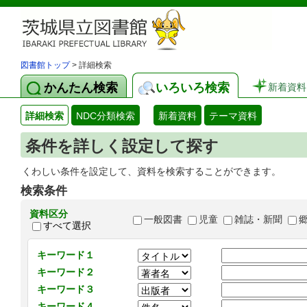
図書館トップ
> 詳細検索
かんたん検索
いろいろ検索
新着資料
詳細検索
NDC分類検索
新着資料
テーマ資料
条件を詳しく設定して探す
くわしい条件を設定して、資料を検索することができます。
検索条件
資料区分
一般図書
児童
雑誌・新聞
すべて選択
キーワード１
キーワード２
キーワード３
キーワード４