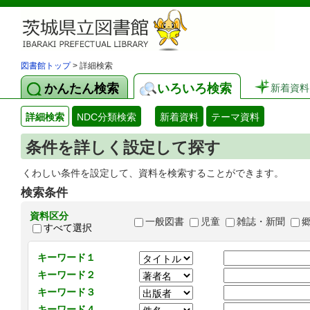
図書館トップ
> 詳細検索
かんたん検索
いろいろ検索
新着資料
詳細検索
NDC分類検索
新着資料
テーマ資料
条件を詳しく設定して探す
くわしい条件を設定して、資料を検索することができます。
検索条件
資料区分
一般図書
児童
雑誌・新聞
すべて選択
キーワード１
キーワード２
キーワード３
キーワード４