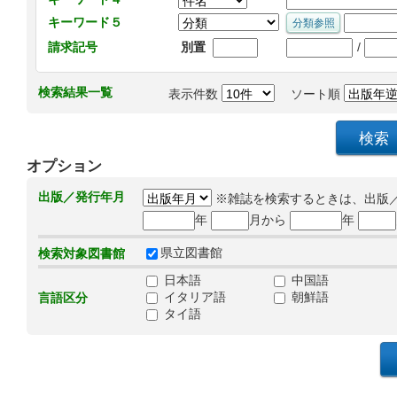
キーワード５
/
請求記号
別置
検索結果一覧
表示件数
ソート順
オプション
出版／発行年月
※雑誌を検索するときは、出版
年
月から
年
県立図書館
検索対象図書館
日本語
中国語
イタリア語
朝鮮語
言語区分
タイ語