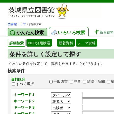
図書館トップ
> 詳細検索
かんたん検索
いろいろ検索
新着資料
詳細検索
NDC分類検索
新着資料
テーマ資料
条件を詳しく設定して探す
くわしい条件を設定して、資料を検索することができます。
検索条件
資料区分
一般図書
児童
雑誌・新聞
すべて選択
キーワード１
キーワード２
キーワード３
キーワード４