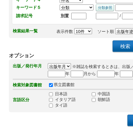
キーワード５
/
請求記号
別置
検索結果一覧
表示件数
ソート順
オプション
出版／発行年月
※雑誌を検索するときは、出版
年
月から
年
県立図書館
検索対象図書館
日本語
中国語
イタリア語
朝鮮語
言語区分
タイ語