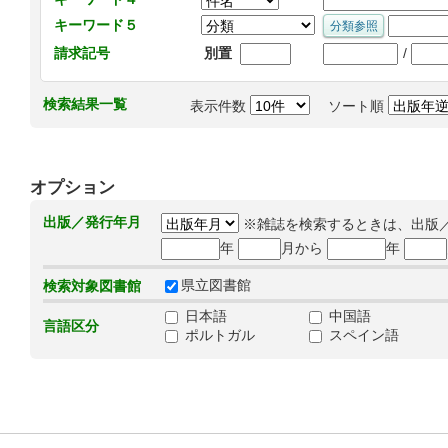
キーワード５
/
請求記号
別置
検索結果一覧
表示件数
ソート順
オプション
出版／発行年月
※雑誌を検索するときは、出版
年
月から
年
県立図書館
検索対象図書館
日本語
中国語
言語区分
ポルトガル
スペイン語