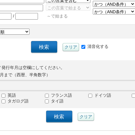
/
～で始まる
清音化する
／発行年月は空欄にしてください。
月まで（西暦、半角数字）
英語
フランス語
ドイツ語
タガログ語
タイ語