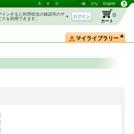
大
中
小
一般
かな
English
0
グインすると利用状況の確認等のサ
ビスを利用できます。
カート
マイライブラリー