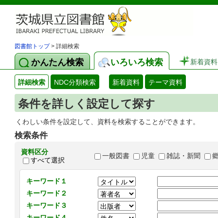
図書館トップ
> 詳細検索
かんたん検索
いろいろ検索
新着資料
詳細検索
NDC分類検索
新着資料
テーマ資料
条件を詳しく設定して探す
くわしい条件を設定して、資料を検索することができます。
検索条件
資料区分
一般図書
児童
雑誌・新聞
すべて選択
キーワード１
キーワード２
キーワード３
キーワード４