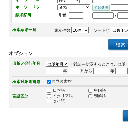
キーワード５
/
請求記号
別置
検索結果一覧
表示件数
ソート順
オプション
出版／発行年月
※雑誌を検索するときは、出版
年
月から
年
県立図書館
検索対象図書館
日本語
中国語
イタリア語
朝鮮語
言語区分
タイ語