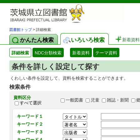
図書館トップ
> 詳細検索
かんたん検索
いろいろ検索
新着資料
詳細検索
NDC分類検索
新着資料
テーマ資料
条件を詳しく設定して探す
くわしい条件を設定して、資料を検索することができます。
検索条件
資料区分
一般図書
児童
雑誌・新聞
すべて選択
キーワード１
キーワード２
キーワード３
キーワード４