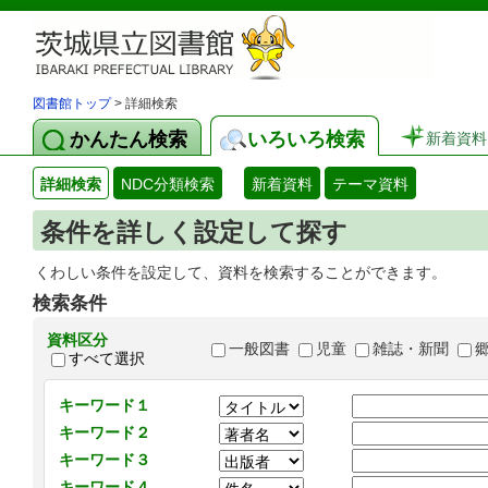
図書館トップ
> 詳細検索
かんたん検索
いろいろ検索
新着資料
詳細検索
NDC分類検索
新着資料
テーマ資料
条件を詳しく設定して探す
くわしい条件を設定して、資料を検索することができます。
検索条件
資料区分
一般図書
児童
雑誌・新聞
すべて選択
キーワード１
キーワード２
キーワード３
キーワード４