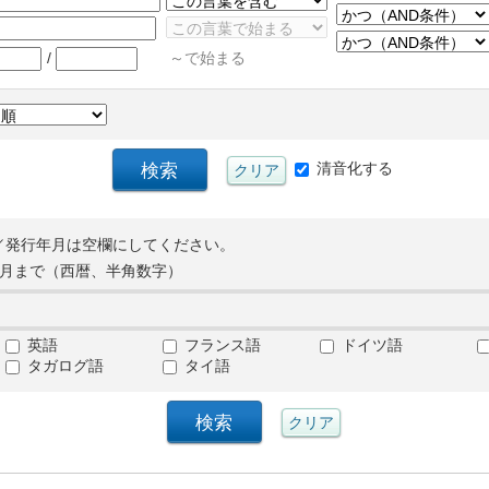
/
～で始まる
清音化する
／発行年月は空欄にしてください。
月まで（西暦、半角数字）
英語
フランス語
ドイツ語
タガログ語
タイ語