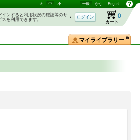
大
中
小
一般
かな
English
0
グインすると利用状況の確認等のサ
ビスを利用できます。
カート
マイライブラリー