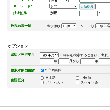
キーワード５
/
請求記号
別置
検索結果一覧
表示件数
ソート順
オプション
出版／発行年月
※雑誌を検索するときは、出版
年
月から
年
県立図書館
検索対象図書館
日本語
中国語
言語区分
ポルトガル
スペイン語