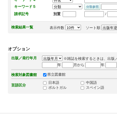
キーワード５
/
請求記号
別置
検索結果一覧
表示件数
ソート順
オプション
出版／発行年月
※雑誌を検索するときは、出版
年
月から
年
県立図書館
検索対象図書館
日本語
中国語
言語区分
ポルトガル
スペイン語