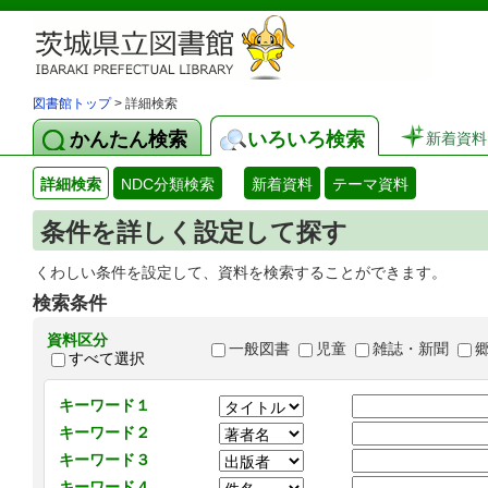
図書館トップ
> 詳細検索
かんたん検索
いろいろ検索
新着資料
詳細検索
NDC分類検索
新着資料
テーマ資料
条件を詳しく設定して探す
くわしい条件を設定して、資料を検索することができます。
検索条件
資料区分
一般図書
児童
雑誌・新聞
すべて選択
キーワード１
キーワード２
キーワード３
キーワード４