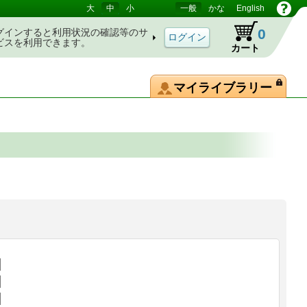
大
中
小
一般
かな
English
0
グインすると利用状況の確認等のサ
ビスを利用できます。
カート
マイライブラリー