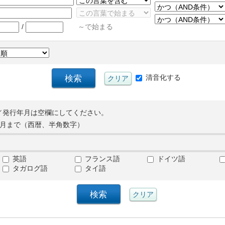
/
～で始まる
清音化する
／発行年月は空欄にしてください。
月まで（西暦、半角数字）
英語
フランス語
ドイツ語
タガログ語
タイ語