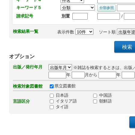
キーワード５
/
請求記号
別置
検索結果一覧
表示件数
ソート順
オプション
出版／発行年月
※雑誌を検索するときは、出版
年
月から
年
県立図書館
検索対象図書館
日本語
中国語
イタリア語
朝鮮語
言語区分
タイ語