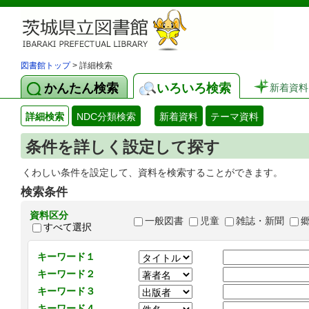
図書館トップ
> 詳細検索
かんたん検索
いろいろ検索
新着資料
詳細検索
NDC分類検索
新着資料
テーマ資料
条件を詳しく設定して探す
くわしい条件を設定して、資料を検索することができます。
検索条件
資料区分
一般図書
児童
雑誌・新聞
すべて選択
キーワード１
キーワード２
キーワード３
キーワード４