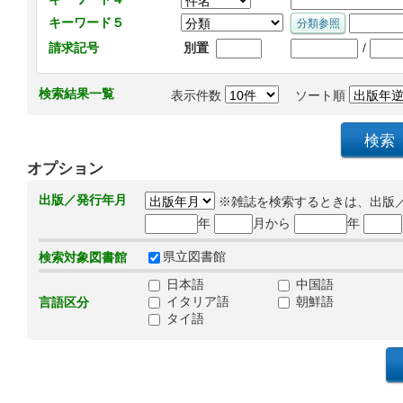
キーワード５
/
請求記号
別置
検索結果一覧
表示件数
ソート順
オプション
出版／発行年月
※雑誌を検索するときは、出版
年
月から
年
県立図書館
検索対象図書館
日本語
中国語
イタリア語
朝鮮語
言語区分
タイ語