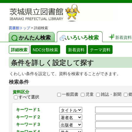
図書館トップ
> 詳細検索
かんたん検索
いろいろ検索
新着資料
詳細検索
NDC分類検索
新着資料
テーマ資料
条件を詳しく設定して探す
くわしい条件を設定して、資料を検索することができます。
検索条件
資料区分
一般図書
児童
雑誌・新聞
すべて選択
キーワード１
キーワード２
キーワード３
キーワード４