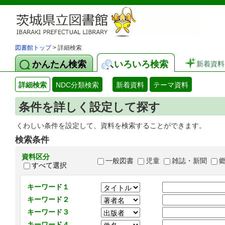
図書館トップ
> 詳細検索
かんたん検索
いろいろ検索
新着資料
詳細検索
NDC分類検索
新着資料
テーマ資料
条件を詳しく設定して探す
くわしい条件を設定して、資料を検索することができます。
検索条件
資料区分
一般図書
児童
雑誌・新聞
すべて選択
キーワード１
キーワード２
キーワード３
キーワード４