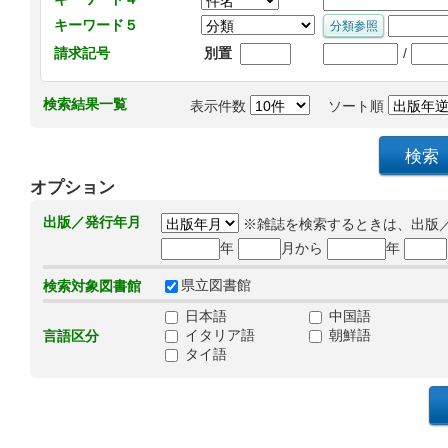
キーワード５
/
請求記号
別置
検索結果一覧
表示件数
ソート順
オプション
出版／発行年月
※雑誌を検索するときは、出版
年
月から
年
県立図書館
検索対象図書館
日本語
中国語
イタリア語
朝鮮語
言語区分
タイ語