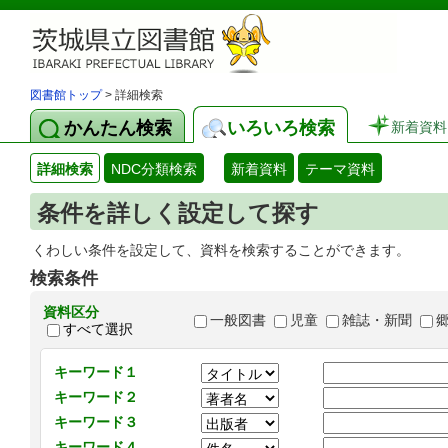
図書館トップ
> 詳細検索
かんたん検索
いろいろ検索
新着資料
詳細検索
NDC分類検索
新着資料
テーマ資料
条件を詳しく設定して探す
くわしい条件を設定して、資料を検索することができます。
検索条件
資料区分
一般図書
児童
雑誌・新聞
すべて選択
キーワード１
キーワード２
キーワード３
キーワード４