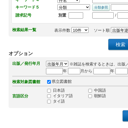
キーワード５
/
請求記号
別置
検索結果一覧
表示件数
ソート順
オプション
出版／発行年月
※雑誌を検索するときは、出版
年
月から
年
県立図書館
検索対象図書館
日本語
中国語
イタリア語
朝鮮語
言語区分
タイ語