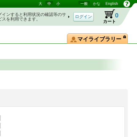
大
中
小
一般
かな
English
0
グインすると利用状況の確認等のサ
ビスを利用できます。
カート
マイライブラリー