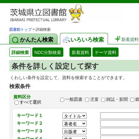
図書館トップ
> 詳細検索
かんたん検索
いろいろ検索
新着資料
詳細検索
NDC分類検索
新着資料
テーマ資料
条件を詳しく設定して探す
くわしい条件を設定して、資料を検索することができます。
検索条件
資料区分
一般図書
児童
雑誌・新聞
すべて選択
キーワード１
キーワード２
キーワード３
キーワード４