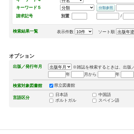
キーワード５
/
請求記号
別置
検索結果一覧
表示件数
ソート順
オプション
出版／発行年月
※雑誌を検索するときは、出版
年
月から
年
県立図書館
検索対象図書館
日本語
中国語
言語区分
ポルトガル
スペイン語