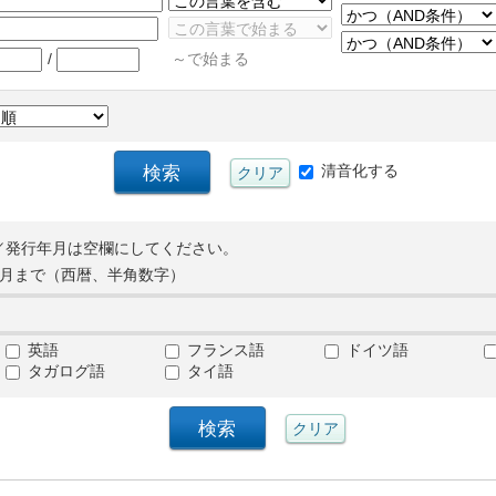
/
～で始まる
清音化する
／発行年月は空欄にしてください。
月まで（西暦、半角数字）
英語
フランス語
ドイツ語
タガログ語
タイ語