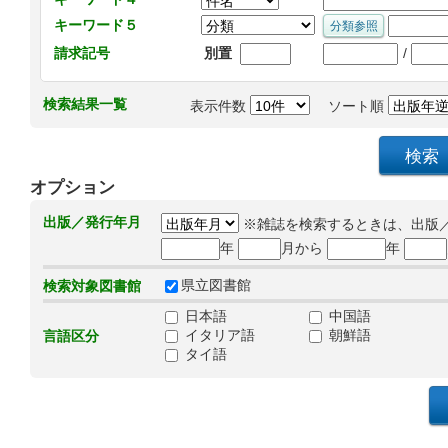
キーワード５
/
請求記号
別置
検索結果一覧
表示件数
ソート順
オプション
出版／発行年月
※雑誌を検索するときは、出版
年
月から
年
県立図書館
検索対象図書館
日本語
中国語
イタリア語
朝鮮語
言語区分
タイ語