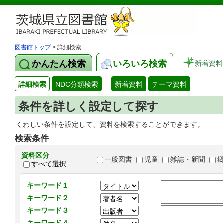
図書館トップ
> 詳細検索
かんたん検索
いろいろ検索
新着資料
詳細検索
NDC分類検索
新着資料
テーマ資料
条件を詳しく設定して探す
くわしい条件を設定して、資料を検索することができます。
検索条件
資料区分
一般図書
児童
雑誌・新聞
すべて選択
キーワード１
キーワード２
キーワード３
キーワード４