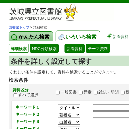
図書館トップ
> 詳細検索
かんたん検索
いろいろ検索
新着資料
詳細検索
NDC分類検索
新着資料
テーマ資料
条件を詳しく設定して探す
くわしい条件を設定して、資料を検索することができます。
検索条件
資料区分
一般図書
児童
雑誌・新聞
すべて選択
キーワード１
キーワード２
キーワード３
キーワード４