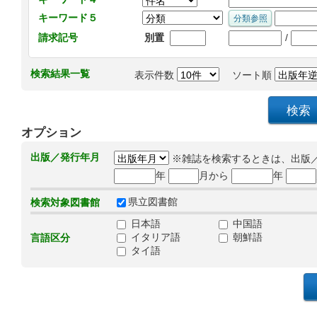
キーワード５
/
請求記号
別置
検索結果一覧
表示件数
ソート順
オプション
出版／発行年月
※雑誌を検索するときは、出版
年
月から
年
県立図書館
検索対象図書館
日本語
中国語
イタリア語
朝鮮語
言語区分
タイ語